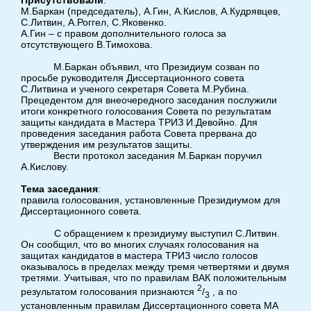
Присутствовали
:
М.Баркан (председатель), А.Гин, А.Кислов, А.Кудрявцев,
С.Литвин, А.Роггел, С.Яковенко.
А.Гин – с правом дополнительного голоса за
отсутствующего В.Тимохова.
М.Баркан объявил, что Президиум созван по
просьбе руководителя Диссертационного совета
С.Литвина и ученого секретаря Совета М.Рубина.
Прецедентом для внеочередного заседания послужили
итоги конкретного голосования Совета по результатам
защиты кандидата в Мастера ТРИЗ И.Девойно. Для
проведения заседания работа Совета прервана до
утверждения им результатов защиты.
Вести протокол заседания М.Баркан поручил
А.Кислову.
Тема заседания
:
правила голосования, установленные Президиумом для
Диссертационного совета.
С обращением к президиуму выступил С.Литвин.
Он сообщил, что во многих случаях голосования на
защитах кандидатов в мастера ТРИЗ число голосов
оказывалось в пределах между тремя четвертями и двумя
третями. Учитывая, что по правилам ВАК положительным
2
результатом голосования признаются
/
, а по
3
установленным правилам Диссертационного совета МА