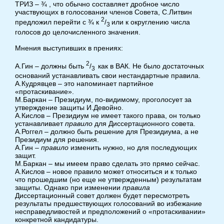
ТРИЗ – ¾ , что обычно составляет дробное число
участвующих в голосовании членов Совета, С.Литвин
2
предложил перейти с ¾ к
/
или к округлению числа
3
голосов до целочисленного значения.
Мнения выступивших в прениях:
2
А.Гин – должны быть
/
как в ВАК. Не было достаточных
3
оснований устанавливать свои нестандартные правила.
А.Кудрявцев – это напоминает партийное
«протаскивание».
М.Баркан – Президиум, по-видимому, проголосует за
утверждение защиты И.Девойно.
А.Кислов – Президиум не имеет такого права, он только
устанавливает
правило
для Диссертационного совета.
А.Роггел – должно быть решение для Президиума, а не
Президиум для решения.
А.Гин –
правило
изменить нужно, но для последующих
защит.
М.Баркан – мы имеем право сделать это прямо сейчас.
А.Кислов – новое правило может относиться и к только
что прошедшим (но еще не утвержденным) результатам
защиты. Однако при изменении
правила
Диссертационный совет должен будет пересмотреть
результаты предшествующих голосований во избежание
несправедливостей и предположений о «протаскивании»
конкретной кандидатуры.