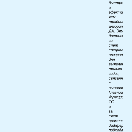
быстрее
и
эфективнее
чем
традиционн
алгоритм
ДА. Это
достигнуто
за
счет
специализац
алгоритма
для
выявления
только
задач,
связанных
с
выполнение
Главной
Функции
ТС,
и
за
счет
применения
дифференци
подхода