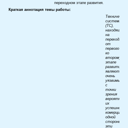
переходном этапе развития.
Краткая аннотация темы работы:
Технические
системы
(ТС),
находящиес
на
переходном
от
первого
ко
второму
этапе
развития,
являются
очень
уязвимыми
с
точки
зрения
вероятност
их
успешной
комерциализ
одной
стороны,
эти