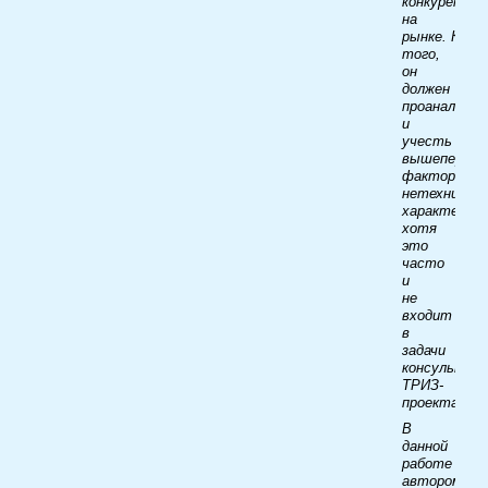
конкурентос
на
рынке. Кром
того,
он
должен
проанализир
и
учесть
вышеперечи
факторы
нетехническ
характера,
хотя
это
часто
и
не
входит
в
задачи
консультаци
ТРИЗ-
проекта.
В
данной
работе
автором