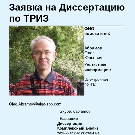
Заявка на Диссертацию
по ТРИЗ
ФИО
соискателя:
Абрамов
Олег
Юрьевич
Контактная
информация:
Электронная
почта:
O
leg
.
Abramov
@
algo
-
spb
.
com
Skype
: o
abramov
Название
Диссертации:
Комплексный
анализ
технических систем на