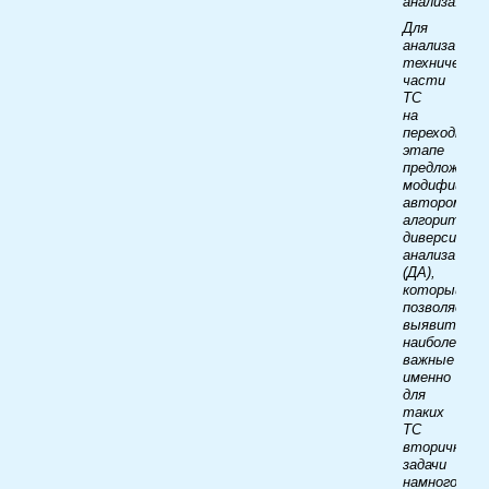
анализа.
Для
анализа
технической
части
ТС
на
переходном
этапе
предложен
модифициро
автором
алгоритм
диверсионно
анализа
(ДА),
который
позволяет
выявить
наиболее
важные
именно
для
таких
ТС
вторичные
задачи
намного