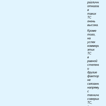
различных
отказов
в
таких
ТС
очень
высока.
Кроме
того,
на
успех
коммерциали
этих
ТС
в
равной
степени вл
и
другие
факторы,
не
связанные
напрямую
с
технически
совершенст
ТС,