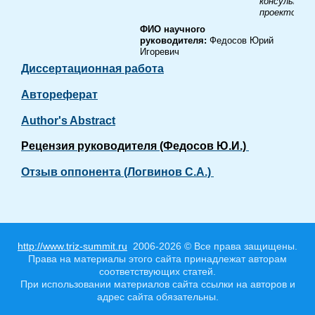
консультац
проектов.
ФИО научного
руководителя:
Федосов Юрий
Игоревич
Диссертационная работа
Автореферат
Author's Abstract
Рецензия руководителя (Федосов Ю.И.)
Отзыв оппонента (Логвинов С.А.)
http://www.triz-summit.ru
2006-2026 © Все права защищены.
Права на материалы этого сайта принадлежат авторам
соответствующих статей.
При использовании материалов сайта ссылки на авторов и
адрес сайта обязательны.