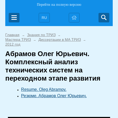
Перейти на полную версию
RU
Главная
Знания по ТРИЗ
→
→
Мастера ТРИЗ
Диссертации в МА ТРИЗ
→
→
2012 год
Абрамов Олег Юрьевич.
Комплексный анализ
технических систем на
переходном этапе развития
Resume. Oleg Abramov.
Резюме. Абрамов Олег Юрьевич.