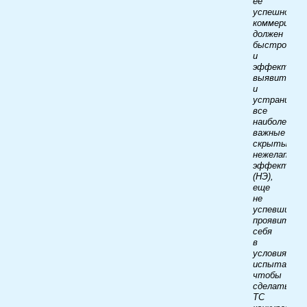
ее
успешной
коммерциали
должен
быстро
и
эффективн
выявить
и
устранить
все
наиболее
важные
скрытые
нежелатель
эффекты
(НЭ),
еще
не
успевшие
проявить
себя
в
условиях
испытаний,
чтобы
сделать
ТС