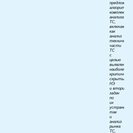
предложен
алгоритм
комплексног
анализа
ТС,
включающий
как
анализ
технической
части
ТС
с
целью
выявления
наиболее
критичных
скрытых
НЭ
и вторичны
задач
по
их
устранению
так
и
анализ
рынка
ТС,