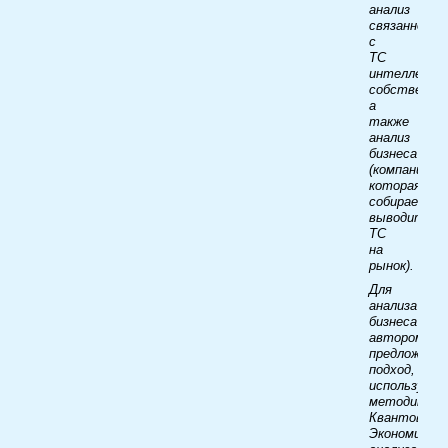
анализ
связанной
с
ТС
интеллекту
собственно
а
также
анализ
бизнеса
(компании,
которая
собирается
выводить
ТС
на
рынок).
Для
анализа
бизнеса
автором
предложен
подход,
использующ
методику
Квантово-
Экономическ