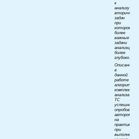
к
анализу
вторичных
задач
при
котором
более
важные
задачи
анализирую
более
глубоко.
Описанный
в
данной
работе
алгоритм
комплексног
анализа
ТС
успешно
опробован
автором
на
практике
при
выполнении