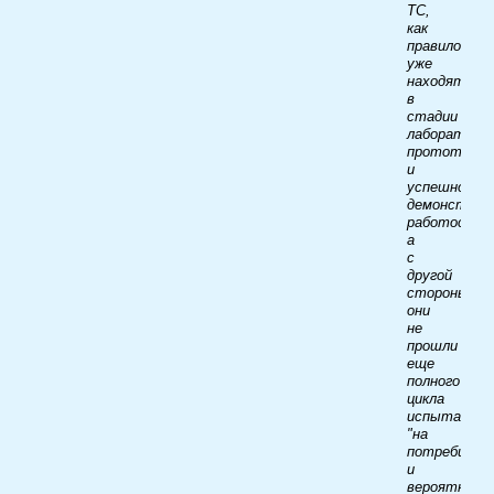
ТС,
как
правило,
уже
находятся
в
стадии
лабораторн
прототипа
и
успешно
демонстрир
работоспос
а
с
другой
стороны
они
не
прошли
еще
полного
цикла
испытаний
"на
потребител
и
вероятност