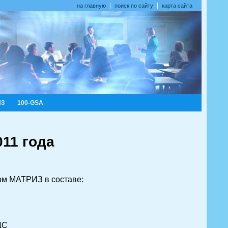
на главную
поиск по сайту
карта сайта
ИЗ
100-GSA
11 года
м МАТРИЗ в составе:
ДС