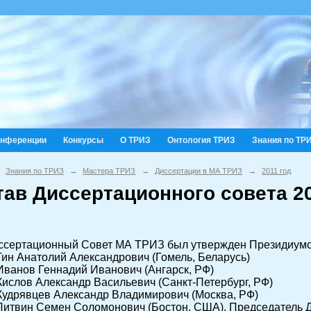
онференции
Конкурсы
О ТРИЗ
Онтология ТРИЗ
Знания по ТР
Знания по ТРИЗ
→
Мастера ТРИЗ
→
Диссертации в МА ТРИЗ
→
2011 год
тав Диссертационного совета 20
ссертационный Совет МА ТРИЗ был утвержден Президиумо
 Гин Анатолий Александрович (Гомель, Беларусь)
 Иванов Геннадий Иванович (Ангарск, РФ)
 Кислов Александр Васильевич (Санкт-Петербург, РФ)
 Кудрявцев Александр Владимирович (Москва, РФ)
 Литвин Семен Соломонович (Бостон, США), Председатель 