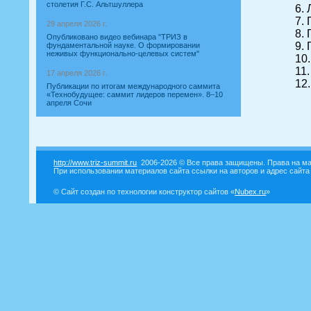
столетия Г.С. Альтшуллера
6.
7.
29 апреля 2026 г.
8.
Опубликовано видео вебинара "ТРИЗ в
9.
фундаментальной науке. О формировании
неживых функционально-целевых систем"
10
11
17 апреля 2026 г.
12
Публикации по итогам международного саммита
«Технобудущее: саммит лидеров перемен». 8–10
апреля Сочи
http://www.triz-summit.ru
2006-2026 © Все права защищены. Права на ма
При использовании материалов сайта ссылки на авторов и адрес сайта
© Сайт создан по технологии конструктор сайтов «
Nubex.ru
»