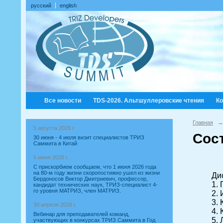
русский
english
Все новости
TDS-2026. Альтшуллеровские чтения
К
Главная
→
5 августа 2026 г.
Сос
30 июня - 4 июля визит специалистов ТРИЗ
Саммита в Китай
5 июня 2026 г.
С прискорбием сообщаем, что 1 июня 2026 года
на 80-м году жизни скоропостижно ушел из жизни
Ди
Бердоносов Виктор Дмитриевич, профессор,
1.
кандидат технических наук, ТРИЗ-специалист 4-
го уровня МАТРИЗ, член МАТРИЗ.
2.
3.
30 апреля 2026 г.
4.
Вебинар для преподавателей команд,
5.
участвующих в конкурсах ТРИЗ Саммита в Год