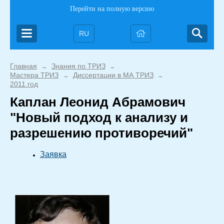
Перейти на полную версию
RU
Главная
Знания по ТРИЗ
→
→
Мастера ТРИЗ
Диссертации в МА ТРИЗ
→
→
2011 год
Каплан Леонид Абрамович
"Новый подход к анализу и
разрешению противоречий"
Заявка