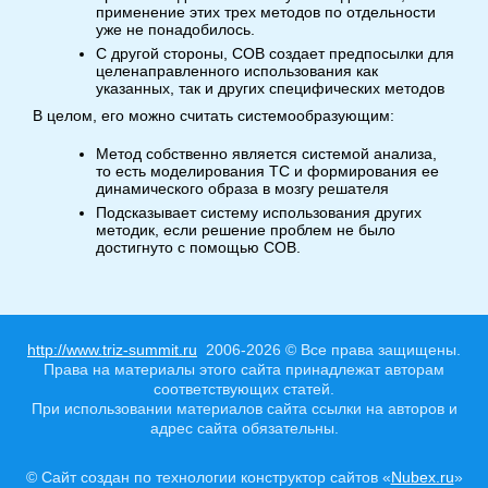
применение этих трех методов по отдельности
уже не понадобилось.
С другой стороны, СОВ создает предпосылки для
целенаправленного использования как
указанных, так и других специфических методов
В целом, его можно считать системообразующим:
Метод собственно является системой анализа,
то есть моделирования ТС и формирования ее
динамического образа в мозгу решателя
Подсказывает систему использования других
методик, если решение проблем не было
достигнуто с помощью СОВ.
http://www.triz-summit.ru
2006-2026 © Все права защищены.
Права на материалы этого сайта принадлежат авторам
соответствующих статей.
При использовании материалов сайта ссылки на авторов и
адрес сайта обязательны.
© Сайт создан по технологии конструктор сайтов «
Nubex.ru
»