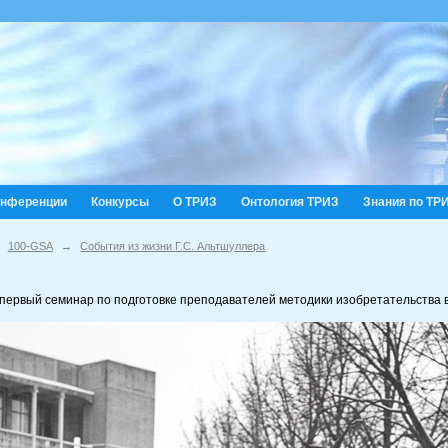
онференции
Конкурсы
О ТРИЗ
Онтология ТРИЗ
Знания по ТР
100-GSA
→
События из жизни Г.С. Альтшуллера
первый семинар по подготовке преподавателей методики изобретательства в г