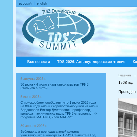
русский
english
Все новости
TDS-2026. Альтшуллеровские чтения
К
Главная
→
5 августа 2026 г.
1968 год.
30 июня - 4 июля визит специалистов ТРИЗ
Саммита в Китай
Проведен 
5 июня 2026 г.
С прискорбием сообщаем, что 1 июня 2026 года
на 80-м году жизни скоропостижно ушел из жизни
Бердоносов Виктор Дмитриевич, профессор,
кандидат технических наук, ТРИЗ-специалист 4-
го уровня МАТРИЗ, член МАТРИЗ.
30 апреля 2026 г.
Вебинар для преподавателей команд,
участвующих в конкурсах ТРИЗ Саммита в Год