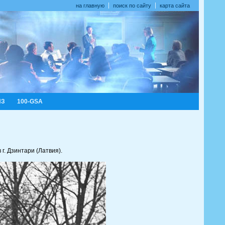
на главную
поиск по сайту
карта сайта
ИЗ
100-GSA
. Дзинтари (Латвия).