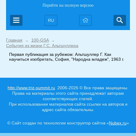
Перейти на полную версию
RU
Главная
100-GSA
→
→
События из жизни Г.С. Альтшуллера
Первая публикация за рубежом: Альтшуллер Г. Как
научиться изобретать, София, "Народна младеж", 1963 г.
http://www.triz-summit.ru
2006-2026 © Все права защищены.
Права на материалы этого сайта принадлежат авторам
соответствующих статей.
При использовании материалов сайта ссылки на авторов и
адрес сайта обязательны.
© Сайт создан по технологии конструктор сайтов «
Nubex.ru
»