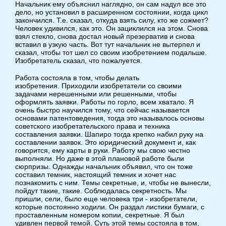
Начальник ему объяснил наглядно, он сам надул все это
дело, но установил в расширенном состоянии, когда цикл
закончился. Т.е. сказал, откуда взять силу, кто же сожмет?
Человек удивился, как это. Он зациклился на этом. Снова
взял стекло, снова достал новый презерватив и снова
вставил в узкую часть. Вот тут начальник не вытерпел и
сказал, чтобы тот шел со своим изобретением подальше.
Изобретатель сказал, что пожалуется.
Работа состояла в том, чтобы делать
изобретения. Приходили изобретатели со своими
задачами нерешенными или решенными, чтобы
оформлять заявки. Работы по горло, всем хватало. Я
очень быстро научился тому, что сейчас называется
основами патентоведения, тогда это называлось основы
советского изобретательского права и техника
составления заявки. Шапиро тогда крепко набил руку на
составлении заявок. Это юридический документ и, как
говорится, ему карты в руки. Работу мы свою честно
выполняли. Но даже в этой плановой работе были
сюрпризы. Однажды начальник объявил, что он тоже
составил темник, настоящий темник и хочет нас
познакомить с ним. Темы секретные, и, чтобы не вынесли,
пойдут такие, такие. Соблюдалась секретность. Мы
пришли, сели, было еще человека три - изобретатели,
которые постоянно ходили. Он раздал листики бумаги, с
проставленным номером копии, секретные. Я был
удивлен первой темой. Суть этой темы состояла в том,