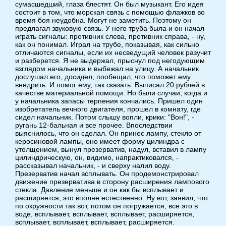
сумасшедший, глаза блестят. Он был музыкант. Его идея
состоит в том, что морская связь с помощью флажков во
время боя неудобна. Могут не заметить. Поэтому он
предлагал звуковую связь. У него труба была и он начал
играть сигналы: противник слева, противник справа, - ну,
как он понимал. Играл на трубе, показывая, как сильно
отличаются сигналы, если их несведущий человек разучит
и разберется. Я не выдержал, прыснул под негодующим
взглядом начальника и выбежал на улицу. А начальник
дослушал его, досидел, пообещал, что поможет ему
внедрить. И помог ему, так сказать. Выписал 20 рублей в
качестве материальной помощи. Но были случаи, когда и
у начальника запасы терпения кончались. Пришел один
изобретатель вечного двигателя, прошел в комнату, где
сидел начальник. Потом слышу вопли, крики: "Вон!", -
ругань 12-бальная и все прочее. Впоследствии
выяснилось, что он сделал. Он принес лампу, стекло от
керосиновой лампы, оно имеет форму цилиндра с
утолщением, вынул презерватив, надул, вставил в лампу
цилиндрическую, он, видимо, напрактиковался, -
рассказывал начальник, - и сверху налил воду.
Презерватив начал всплывать. Он продемонстрировал
движение презерватива в сторону расширения лампового
стекла. Давление меньше и он как бы всплывает и
расширяется, это вполне естественно. Ну вот, заявил, что
по окружности так вот, потом он погружается, все это в
воде, всплывает, всплывает, всплывает, расширяется,
всплывает, всплывает, всплывает, расширяется.