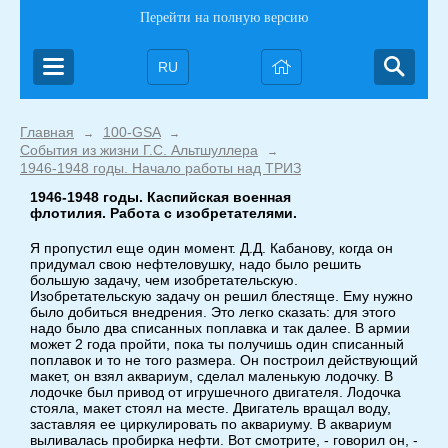
Перейти на полную версию
RU
Главная
100-GSA
→
→
События из жизни Г.С. Альтшуллера
→
1946-1948 годы. Начало работы над ТРИЗ
1946-1948 годы. Каспийская военная
флотилия. Работа с изобретателями.
Я пропустил еще один момент. Д.Д. Кабанову, когда он
придумал свою нефтеловушку, надо было решить
большую задачу, чем изобретательскую.
Изобретательскую задачу он решил блестяще. Ему нужно
было добиться внедрения. Это легко сказать: для этого
надо было два списанных поплавка и так далее. В армии
может 2 года пройти, пока ты получишь один списанный
поплавок и то не того размера. Он построил действующий
макет, он взял аквариум, сделал маленькую лодочку. В
лодочке был привод от игрушечного двигателя. Лодочка
стояла, макет стоял на месте. Двигатель вращал воду,
заставляя ее циркулировать по аквариуму. В аквариум
выливалась пробирка нефти. Вот смотрите, - говорил он, -