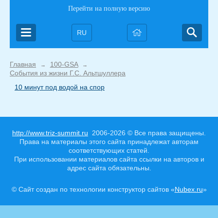
Перейти на полную версию
RU
Главная
100-GSA
→
→
События из жизни Г.С. Альтшуллера
10 минут под водой на спор
http://www.triz-summit.ru
2006-2026 © Все права защищены.
Права на материалы этого сайта принадлежат авторам
соответствующих статей.
При использовании материалов сайта ссылки на авторов и
адрес сайта обязательны.
© Сайт создан по технологии конструктор сайтов «
Nubex.ru
»