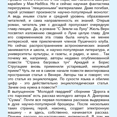
карабин у Мак-Наббса. Но и сейчас научная фантастика
перегружена "лекционными" материалами. Даже погибая,
герой успевает произнести научно-популярный монолог:
А ведь иными стали и средний уровень образования
читателей, и сама направленность их знаний. Открыв
роман, читатель уже с досадой пропускает очередную
главу-лекцию. Да, в романе "С Земли на Луну" Жюль Верн
посвятил изложению сведений о Луне целую главу. Для
его современников эта глава была ничуть не менее
интересной, чем приключения членов Пушечного клуба.
Но сейчас распространением астрономических знаний
занимаются и школа, и научно-популярная литература, и
университеты культуры, и газеты, и радио, и кино... Так
почему же, например, авторы недавно опубликованной
повести "Страна багровых туч" Аркадий и Борис
Стругацкие вновь применили устаревший, ненужный
прием? Чуть ли не в самом начале повести вмонтирована
пространная статья о Венере. Авторы так и говорят, что
это статья из энциклопедии. По сухости языка и обилию
цифр - это действительно энциклопедическая статья.
Зачем она нужна в повести?
В выпущенном "Молодой гвардией" сборнике "Дорога в
сто парсеков" есть рассказ молодого автора А. Днепрова
"Суэма". Почти вся первая половина рассказа выдержана
в духе научно-популярной брошюры. После нескольких
таких страниц герой, наконец, создает электронную
машину - и здесь, собственно, начинается рассказ.
Причем рассказ по-настоящему интересный. В том же