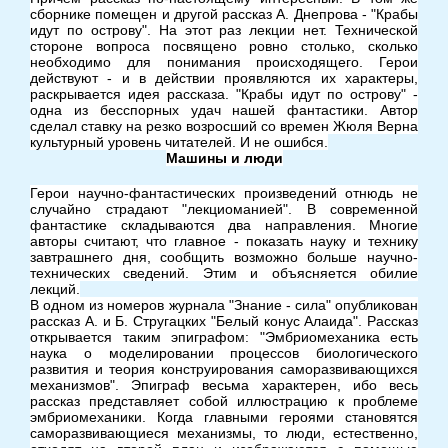
сборнике помещен и другой рассказ А. Днепрова - "Крабы
идут по острову". На этот раз лекции нет. Технической
стороне вопроса посвящено ровно столько, сколько
необходимо для понимания происходящего. Герои
действуют - и в действии проявляются их характеры,
раскрывается идея рассказа. "Крабы идут по острову" -
одна из бесспорных удач нашей фантастики. Автор
сделал ставку на резко возросший со времен Жюля Верна
культурный уровень читателей. И не ошибся.
Машины и люди
Герои научно-фантастических произведений отнюдь не
случайно страдают "лекциоманией". В современной
фантастике складываются два направления. Многие
авторы считают, что главное - показать науку и технику
завтрашнего дня, сообщить возможно больше научно-
технических сведений. Этим и объясняется обилие
лекций.
В одном из номеров журнала "Знание - сила" опубликован
рассказ А. и Б. Стругацких "Белый конус Алаида". Рассказ
открывается таким эпиграфом: "Эмбриомеханика есть
наука о моделировании процессов биологического
развития и теория конструирования саморазвивающихся
механизмов". Эпиграф весьма характерен, ибо весь
рассказ представляет собой иллюстрацию к проблеме
эмбриомеханики. Когда главными героями становятся
саморазвивающиеся механизмы, то люди, естественно,