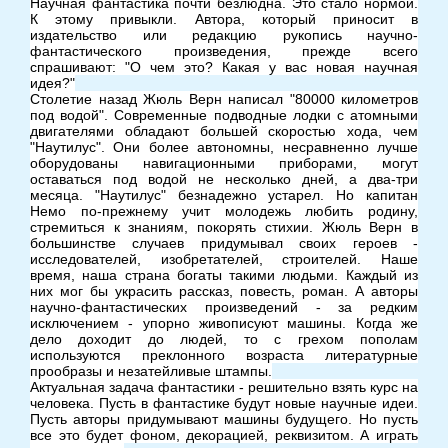
Научная фантастика почти безлюдна. Это стало нормой.
К этому привыкли. Автора, который приносит в
издательство или редакцию рукопись научно-
фантастического произведения, прежде всего
спрашивают: "О чем это? Какая у вас новая научная
идея?"
Столетие назад Жюль Верн написал "80000 километров
под водой". Современные подводные лодки с атомными
двигателями обладают большей скоростью хода, чем
"Наутилус". Они более автономны, несравненно лучше
оборудованы навигационными приборами, могут
оставаться под водой не несколько дней, а два-три
месяца. "Наутилус" безнадежно устарел. Но капитан
Немо по-прежнему учит молодежь любить родину,
стремиться к знаниям, покорять стихии. Жюль Верн в
большинстве случаев придумывал своих героев -
исследователей, изобретателей, строителей. Наше
время, наша страна богаты такими людьми. Каждый из
них мог бы украсить рассказ, повесть, роман. А авторы
научно-фантастических произведений - за редким
исключением - упорно живописуют машины. Когда же
дело доходит до людей, то с грехом пополам
используются преклонного возраста литературные
прообразы и незатейливые штампы.
Актуальная задача фантастики - решительно взять курс на
человека. Пусть в фантастике будут новые научные идеи.
Пусть авторы придумывают машины будущего. Но пусть
все это будет фоном, декорацией, реквизитом. А играть