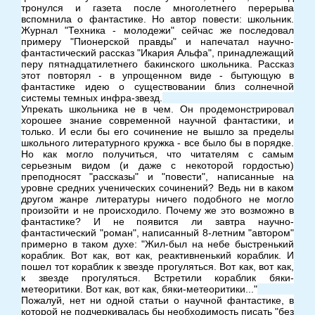
тронулся и газета после многолетнего перерыва
вспомнила о фантастике. Но автор повести: школьник.
Журнал "Техника - молодежи" сейчас же последовал
примеру "Пионерской правды" и напечатал научно-
фантастический рассказ "Икария Альфа", принадлежащий
перу пятнадцатилетнего бакинского школьника. Рассказ
этот повторял - в упрощенном виде - бытующую в
фантастике идею о существовании близ солнечной
системы темных инфра-звезд.
Упрекать школьника не в чем. Он продемонстрировал
хорошее знание современной научной фантастики, и
только. И если бы его сочинение не вышло за пределы
школьного литературного кружка - все было бы в порядке.
Но как могло получиться, что читателям с самым
серьезным видом (и даже с некоторой гордостью)
преподносят "рассказы" и "повести", написанные на
уровне средних ученических сочинений? Ведь ни в каком
другом жанре литературы ничего подобного не могло
произойти и не происходило. Почему же это возможно в
фантастике? И не появится ли завтра научно-
фантастический "роман", написанный 8-летним "автором"
примерно в таком духе: "Жил-был на небе быстренький
кораблик. Вот как, вот как, реактивненький кораблик. И
пошел тот кораблик к звезде прогуляться. Вот как, вот как,
к звезде прогуляться. Встретили кораблик бяки-
метеоритики. Вот как, вот как, бяки-метеоритики..."
Пожалуй, нет ни одной статьи о научной фантастике, в
которой не подчеркивалась бы необходимость писать "без