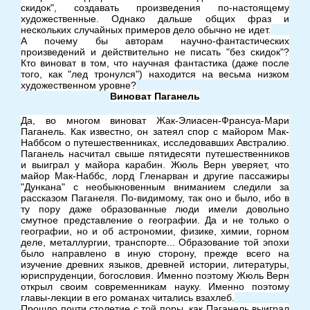
скидок", создавать произведения по-настоящему
художественные. Однако дальше общих фраз и
нескольких случайных примеров дело обычно не идет.
А почему бы авторам научно-фантастических
произведений и действительно не писать "без скидок"?
Кто виноват в том, что научная фантастика (даже после
того, как "лед тронулся") находится на весьма низком
художественном уровне?
Виноват Паганель
Да, во многом виноват Жак-Элиасен-Франсуа-Мари
Паганель. Как известно, он затеял спор с майором Мак-
Наббсом о путешественниках, исследовавших Австралию.
Паганель насчитал свыше пятидесяти путешественников
и выиграл у майора карабин. Жюль Верн уверяет, что
майор Мак-Наббс, лорд Гленарван и другие пассажиры
"Дункана" с необыкновенным вниманием следили за
рассказом Паганеля. По-видимому, так оно и было, ибо в
ту пору даже образованные люди имели довольно
смутное представление о географии. Да и не только о
географии, но и об астрономии, физике, химии, горном
деле, металлургии, транспорте... Образование той эпохи
было направлено в иную сторону, прежде всего на
изучение древних языков, древней истории, литературы,
юриспруденции, богословия. Именно поэтому Жюль Верн
открыл своим современникам науку. Именно поэтому
главы-лекции в его романах читались взахлеб.
Прошло почти столетие с той поры, как Паганель выиграл