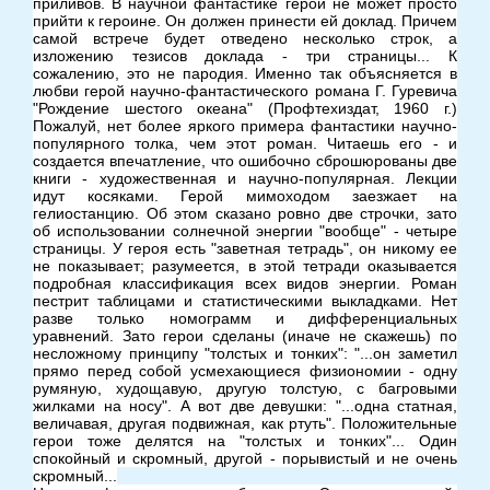
приливов. В научной фантастике герой не может просто
прийти к героине. Он должен принести ей доклад. Причем
самой встрече будет отведено несколько строк, а
изложению тезисов доклада - три страницы... К
сожалению, это не пародия. Именно так объясняется в
любви герой научно-фантастического романа Г. Гуревича
"Рождение шестого океана" (Профтехиздат, 1960 г.)
Пожалуй, нет более яркого примера фантастики научно-
популярного толка, чем этот роман. Читаешь его - и
создается впечатление, что ошибочно сброшюрованы две
книги - художественная и научно-популярная. Лекции
идут косяками. Герой мимоходом заезжает на
гелиостанцию. Об этом сказано ровно две строчки, зато
об использовании солнечной энергии "вообще" - четыре
страницы. У героя есть "заветная тетрадь", он никому ее
не показывает; разумеется, в этой тетради оказывается
подробная классификация всех видов энергии. Роман
пестрит таблицами и статистическими выкладками. Нет
разве только номограмм и дифференциальных
уравнений. Зато герои сделаны (иначе не скажешь) по
несложному принципу "толстых и тонких": "...он заметил
прямо перед собой усмехающиеся физиономии - одну
румяную, худощавую, другую толстую, с багровыми
жилками на носу". А вот две девушки: "...одна статная,
величавая, другая подвижная, как ртуть". Положительные
герои тоже делятся на "толстых и тонких"... Один
спокойный и скромный, другой - порывистый и не очень
скромный...