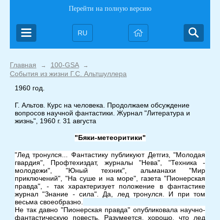
Перейти на полную версию
RU
Главная
100-GSA
→
→
События из жизни Г.С. Альтшуллера
1960 год.
Г. Альтов. Курс на человека. Продолжаем обсуждение
вопросов научной фантастики. Журнал "Литература и
жизнь", 1960 г. 31 августа
"Бяки-метеоритики"
"Лед тронулся... Фантастику публикуют Детгиз, "Молодая
гвардия", Профтехиздат, журналы "Нева", "Техника -
молодежи", "Юный техник", альманахи "Мир
приключений", "На суше и на море", газета "Пионерская
правда", - так характеризует положение в фантастике
журнал "Знание - сила". Да, лед тронулся. И при том
весьма своеобразно.
Не так давно "Пионерская правда" опубликовала научно-
фантастическую повесть. Разумеется, хорошо, что лед