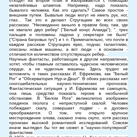
отходят на второй план и изображаются с помощью
незатейливых штампов. Например, надо показать
бывалого человека. Как это сделать? Самое простое -
внешним путем. Бывалые люди могут не иметь рук, ног,
глаз... Так это и делают Стругацкие во всех своих
рассказах. "Неожиданно заныло в правом боку, там, где
не хватало двух ребер" ("Белый конус Алаида"); "...трех
пальцев и половины ладони у секретаря не было"
("Страна багровых туч") и т. п. Примечательно, что почти в
каждом рассказе Стругацких ярко, подчас талантливо,
описаны новые машины, а вот люди - в основном -
отличаются количеством отсутствующих ребер...
Научные фантасты, работающие в другом направлении,
хотят, чтобы главным оставалось чудесное человеческое
сердце, а не чудесные машины. Здесь трудно не
вспомнить о таких рассказах И. Ефремова, как "Белый
Рог" и "Обсерватория Нур-и-Дешт". В обоих рассказах нет
сногсшибательных научно-технических прогнозов.
Фантастическая ситуация у И. Ефремова не самоцель,
она лишь средство показать героев в необычной
обстановке. В "Белом Роге" великолепно изображен
поединок геолога с неприступной скалой. Человек
побеждает скалу, совершает подвиг - и духовно
преображается. О том, что открыто крупное
месторождение олова, сказано очень скупо, хотя рассказ
пронизан высокой романтикой исследований. Совсем
иначе выглядел бы тот же сюжет в "научно-популярной"
фантастике.