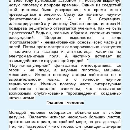
В 1958 году пулковский астроном Н. Козырев выдвинул
новую гипотезу о природе времени. Одним из следствий
этой гипотезы было утверждение, что время может
превращаться в энергию. Сразу же появился научно-
фантастический рассказ А. и Б. Стругацких,
иллюстрирующий эту гипотезу. Однако теперь гипотеза Н.
Козырева решительно отвергается учеными. Как же быть
с рассказом? Ведь он, главным образом, состоит из таких
рассуждений: "Энергия выделяется в виде
"протоматерии" - неквантованной основы всех частиц и
полей. Потом протоматерия самопроизвольно квантуется
- частично на частицы и античастицы, частично на
электромагнитные поля. А частично вступает во
взаимодействие с окружающей средой..."
"Научно-популярная" фантастика иллюстративна. Ее
герои - не люди, а научные гипотезы, машины,
механизмы. Именно поэтому авторы заботятся не о
выразительности языка, а о точности научной
терминологии. Именно поэтому чисто литературные
требования настолько занижены, что оказывается
возможным опубликование "произведений", созданных
школьниками.
Главное - человек
Молодой человек собирается объясниться в любви
девушке. "Валентин исписал несколько больших листов,
приготовив материал, по крайней мере, на два доклада".
Нет, нет, "материал" - не о любви. Он посвящен... энергии